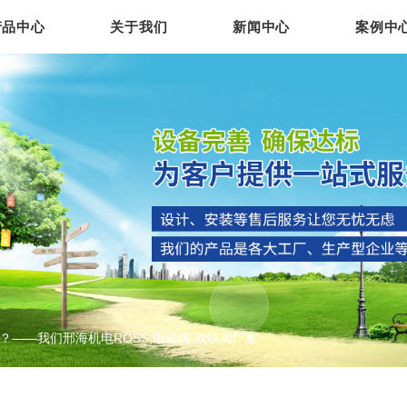
产品中心
关于我们
新闻中心
案例中
——我们邢海机电ROSS,电磁阀,双联阀厂家