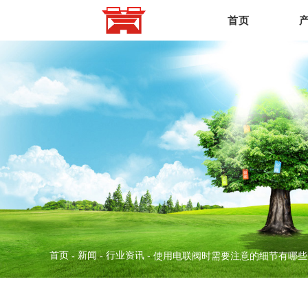
首页
首页
新闻
行业资讯
-
-
-
使用电联阀时需要注意的细节有哪些？