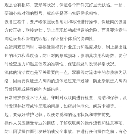
观是否有损坏、变形等状况，保证各个部件完好且无缺陷。一起，
要细心核对阀的型号、标准等是否与实际需求相符。
设备过程中，要严峻依照设备阐明和标准进行操作。保证阀的设备
方位正确，联接健壮，防止呈现松动或泄露的危险。而且要注意与
周边设备和管道的匹配，保证整个体系的协调性。
在运用双联阀时，要挨近重视其作业压力和温度规划。制止超出规
矩的压力和温度值，防止对阀形成损坏，影响其功用和寿数。要守
时检查压力和温度仪表的准确性，保证能及时发现异常状况。
流体的清洁度也是至关重要的一点。双联阀对流体中的杂质较为活
络，因而要保证进入阀内的流体通过充沛过滤，防止杂质进入阀内
导致阻塞或损坏阀的内部结构。
日常维护作业不行大意。守时对双联阀进行检查、清洁和保养，及
时发现并处理或许呈现的问题，如密封件老化、阀芯卡顿等。一
起，要做好维护记载，以便寻觅阀的运用状况和维护前史。
操作人员应接受专业的训练，了解双联阀的操作流程和注意事项。
防止因误操作而引发缺陷或安全事故。在进行任何操作之前，有必