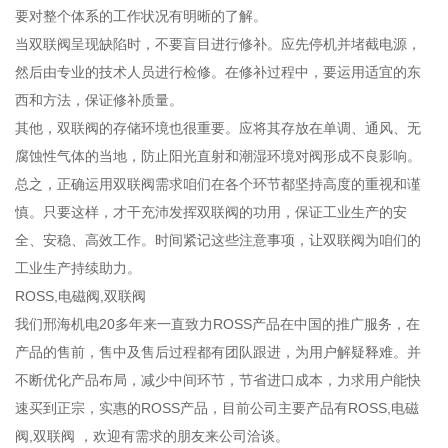
要对整个体系的工作状况有明晰的了解。
当双联阀呈现缺陷时，不要盲目进行修补。应先停机并堵截电源，
然后由专业的技术人员进行检修。在修补过程中，要运用适宜的东
西和方法，保证修补质量。
其他，双联阀的存储环境也很重要。应将其存放在单调、通风、无
腐蚀性气体的当地，防止阳光直射和潮湿环境对阀形成不良影响。
总之，正确运用双联阀需求咱们在各个环节都坚持高度的重视和谨
慎。只要这样，才干充沛发挥双联阀的功用，保证工业生产的安
全、安稳、高效工作。时间紧记这些注意事项，让双联阀为咱们的
工业生产持续助力。
ROSS,电磁阀,双联阀
我们邢海机电20多年来一直致力ROSS产品在中国的推广服务，在
产品的售前，售中及售后过程都有团队跟进，为用户解疑释难。并
不断优化产品布局，减少中间环节，节省进口成本，力求用户能快
速买到正宗，实惠的ROSS产品，目前公司主要产品有ROSS,电磁
阀,双联阀 ，欢迎有需求的朋友来公司洽谈。