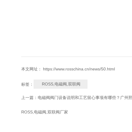
本文网址： https://www.rosschina.cn/news/50.html
ROSS,电磁阀,双联阀
标签：
上一篇：
电磁阀阀门设备说明和工艺留心事项有哪些？广州
ROSS,电磁阀,双联阀厂家