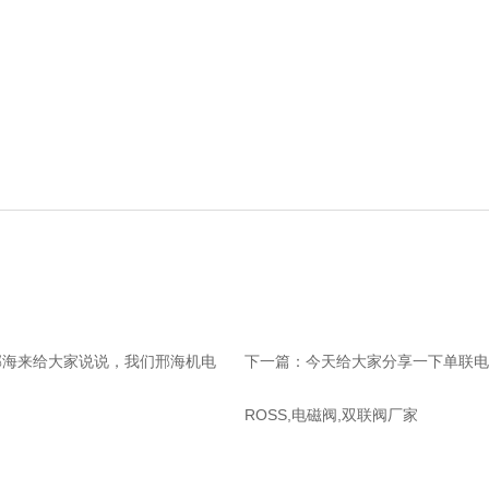
邢海来给大家说说，我们邢海机电
下一篇：
今天给大家分享一下单联电
ROSS,电磁阀,双联阀厂家