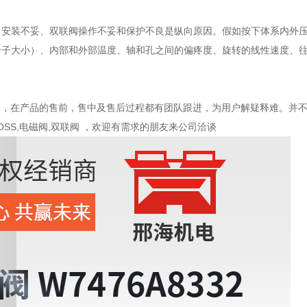
、安装不妥、双联阀操作不妥和保护不良是纵向原因。假如按下体系内外
分子大小）、内部和外部温度、轴和孔之间的偏疼度、旋转的线性速度、
服务，在产品的售前，售中及售后过程都有团队跟进，为用户解疑释难。并
SS,电磁阀,双联阀 ，欢迎有需求的朋友来公司洽谈