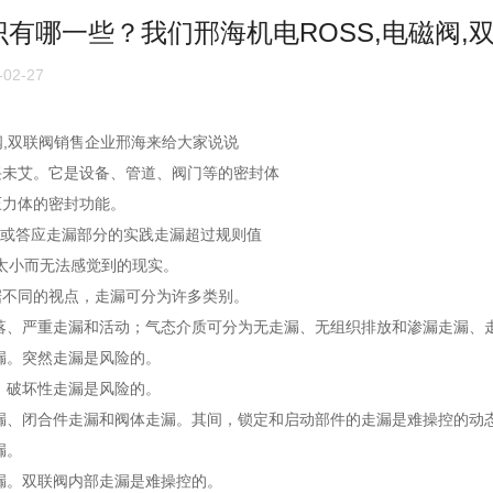
有哪一些？我们邢海机电ROSS,电磁阀,
02-27
阀,双联阀销售企业邢海来给大家说说
兴未艾。它是设备、管道、阀门等的密封体
压力体的密封功能。
分，或答应走漏部分的实践走漏超过规则值
漏太小而无法感觉到的现实。
据不同的视点，走漏可分为许多类别。
落、严重走漏和活动；气态介质可分为无走漏、无组织排放和渗漏走漏、
漏。突然走漏是风险的。
。破坏性走漏是风险的。
漏、闭合件走漏和阀体走漏。其间，锁定和启动部件的走漏是难操控的动
漏。
漏。双联阀内部走漏是难操控的。