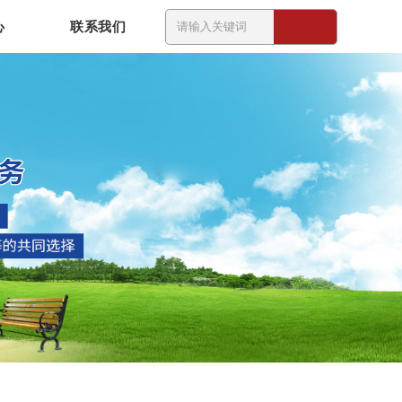
心
联系我们